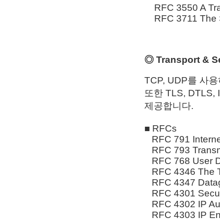
RFC 3550 A Trans
RFC 3711 The Se
◎ Transport & S
TCP, UDP를 사
또한 TLS, DTLS, 
제공합니다.
■ RFCs
RFC 791 Internet
RFC 793 Transmis
RFC 768 User Da
RFC 4346 The Tra
RFC 4347 Datagr
RFC 4301 Security
RFC 4302 IP Aut
RFC 4303 IP Enca