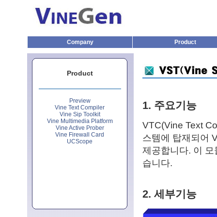
Company
Product
Product
Preview
1. 주요기능
Vine Text Compiler
Vine Sip Toolkit
Vine Multimedia Platform
VTC(Vine Text 
Vine Active Prober
Vine Firewall Card
스템에 탑재되어 V
UCScope
제공합니다. 이 모
습니다.
2. 세부기능