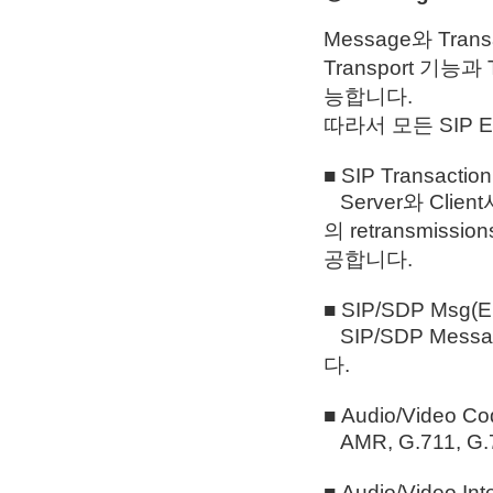
Message와 Tran
Transport 기능과
능합니다.
따라서 모든 SIP 
■ SIP Transaction
Server와 Clien
의 retransmission
공합니다.
■ SIP/SDP Msg(E
SIP/SDP Mess
다.
■ Audio/Video C
AMR, G.711, G.
■ Audio/Video Int