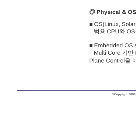
◎ Physical & OS
■ OS(Linux, Sola
범용 CPU와 OS
■ Embedded OS & 
Multi-Core 기반
Plane Contr
©Copyright 2008.