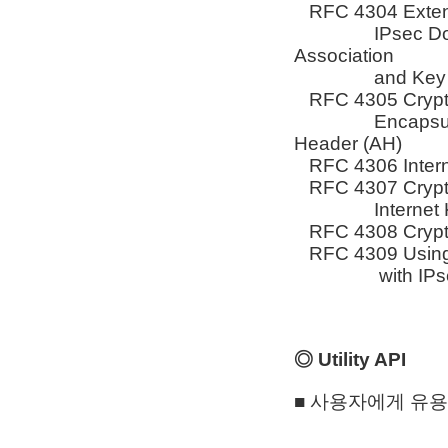
RFC 4304 Exten
IPsec Domain of
Association
and Key Mana
RFC 4305 Cryptog
Encapsulating 
Header (AH)
RFC 4306 Interne
RFC 4307 Cryptog
Internet Key 
RFC 4308 Cryptog
RFC 4309 Using 
with IPsec Enc
◎ Utility API
■ 사용자에게 유용